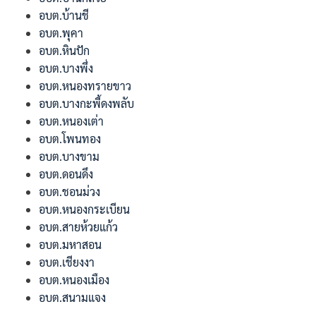
อบต.บ้านชี
อบต.พุคา
อบต.หินปัก
อบต.บางพึ่ง
อบต.หนองทรายขาว
อบต.บางกะพี้ดงพลับ
อบต.หนองเต่า
อบต.โพนทอง
อบต.บางขาม
อบต.ดอนดึง
อบต.ชอนม่วง
อบต.หนองกระเบียน
อบต.สายห้วยแก้ว
อบต.มหาสอน
อบต.เชียงงา
อบต.หนองเมือง
อบต.สนามแจง