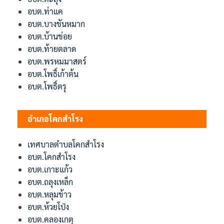
อบต.ท่าแค
อบต.บางขันหมาก
อบต.บ้านข่อย
อบต.ท้ายตลาด
อบต.พรหมมาสตร์
อบต.โพธิ์เก้าต้น
อบต.โพธิ์ตรุ
อำเภอโคกสำโรง
เทศบาลตำบลโคกสำโรง
อบต.โคกสำโรง
อบต.เกาะแก้ว
อบต.ถลุงเหล็ก
อบต.หลุมข้าว
อบต.ห้วยโป่ง
อบต.คลองเกตุ