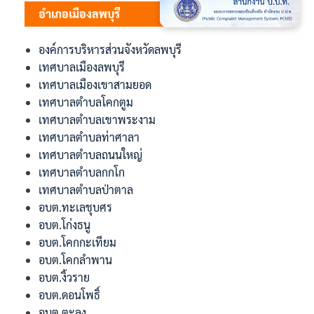
อำเภอเมืองลพบุรี
องค์การบริหารส่วนจังหวัดลพบุรี
เทศบาลเมืองลพบุรี
เทศบาลเมืองเขาสามยอด
เทศบาลตำบลโคกตูม
เทศบาลตำบลเขาพระงาม
เทศบาลตำบลท่าศาลา
เทศบาลตำบลถนนใหญ่
เทศบาลตำบลกกโก
เทศบาลตำบลป่าตาล
อบต.ทะเลชุบศร
อบต.โก่งธนู
อบต.โคกกะเทียม
อบต.โคกลำพาน
อบต.งิ้วราย
อบต.ดอนโพธิ์
อบต.ตะลุง