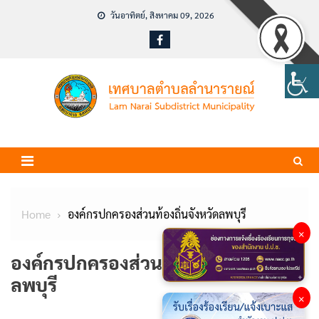
วันอาทิตย์, สิงหาคม 09, 2026
Home
องค์กรปกครองส่วนท้องถิ่นจังหวัดลพบุรี
×
องค์กรปกครองส่วนท้องถิ่นจังหวัด
ลพบุรี
×