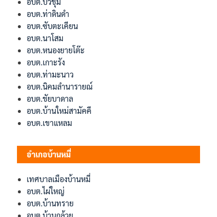
อบต.บัวชุม
อบต.ท่าดินดำ
อบต.ซับตะเคียน
อบต.นาโสม
อบต.หนองยายโต๊ะ
อบต.เกาะรัง
อบต.ท่ามะนาว
อบต.นิคมลำนารายณ์
อบต.ชัยบาดาล
อบต.บ้านใหม่สามัคคี
อบต.เขาแหลม
อำเภอบ้านหมี่
เทศบาลเมืองบ้านหมี่
อบต.ไผ่ใหญ่
อบต.บ้านทราย
อบต.บ้านกล้วย