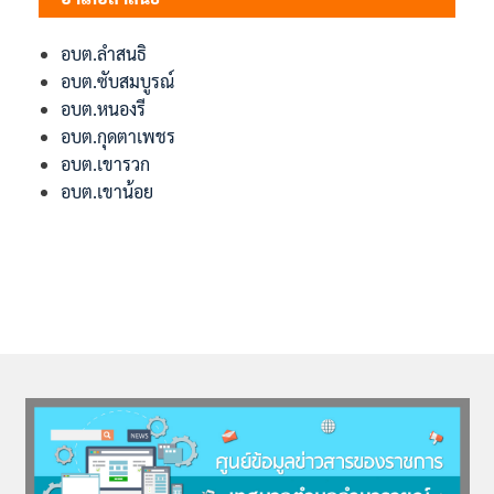
อบต.ลำสนธิ
อบต.ซับสมบูรณ์
อบต.หนองรี
อบต.กุดตาเพชร
อบต.เขารวก
อบต.เขาน้อย