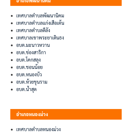
อำเภอพัฒนานิคม
เทศบาลตำบลพัฒนานิคม
เทศบาลตำบลแก่งเสือเต้น
เทศบาลตำบลดีลัง
เทศบาลเขาพระยาเดินธง
อบต.มะนาวหวาน
อบต.ช่องสาริกา
อบต.โคกสลุง
อบต.ชอนน้อย
อบต.หนองบัว
อบต.ห้วยขุนราม
อบต.น้ำสุด
อำเภอหนองม่วง
เทศบาลตำบลหนองม่วง