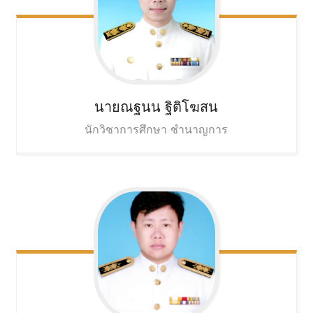
นายณฐนน
ฐิติโฆสน
นักวิชาการศึกษา ชำนาญการ