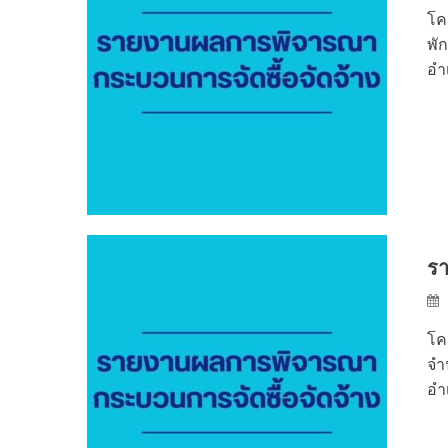
โค
พั
อำ
รา
โค
จำ
อำ