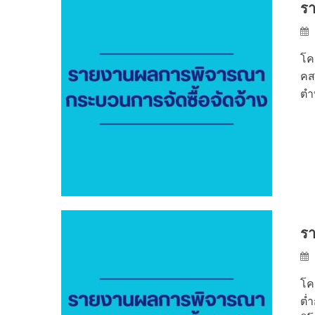
รา
โค
คสล
ตำ
รา
โค
ต่ำ