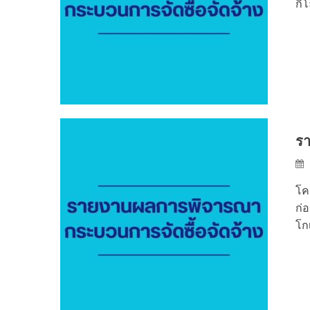
กิ
รา
โค
ก่
โก