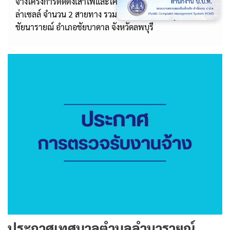
จ้างโครงการติดตั้งเสาไฟและโคมไฟถนนแสงสว่างระบบโซ
ล่าเซลล์ จำนวน 2 สายทาง รวมจำนวน 20 ต้น หมู่ที่ 4 ตำบล
ชัยนารายณ์ อำเภอชัยบาดาล จังหวัดลพบุรี
ประกาศเทศบาลตำบลลำนารายณ์