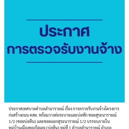
ประกาศเทศบาลตำบลลำนารายณ์ เรื่อง การตรวจรับงานจ้างโครงการ
ก่อสร้างถนน คสล. พร้อมวางท่อระบายและบ่อพัก ซอยสุระนารายณ์
1/2 (ซอยบ่อหิน) และซอยแยกสุระนารายณ์ 1/2 บรรจบภายใน
หมู่บ้านเมืองทองวิลเลจ (บ่อหิน) หมู่ที่ 1 ตำบลลำนารายณ์ อำเภอ