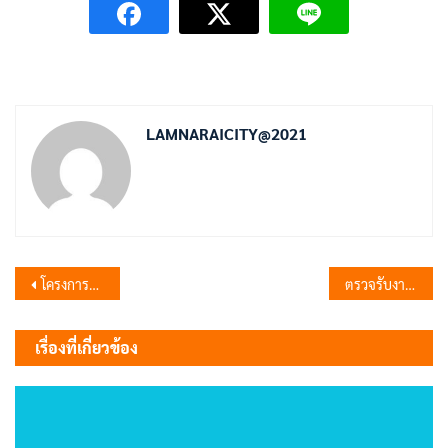
LAMNARAICITY@2021
แนะแนว
โครงการฝึกอบรมอาสาสมัครป้องกันภัยฝ่ายพลเรือน (อปพร.) หลักสูตรทบทวน
ตรวจรับงานโครงการติดตั้งเสาไฟและโคมไฟถนนแสงสว่างระบบโซล่าเซลล์
เรื่อง
เรื่องที่เกี่ยวข้อง