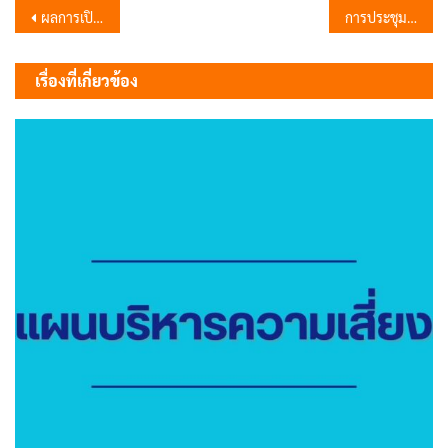
แนะแนว
ผลการเปิดโอกาสให้มีส่วนร่วมในการดำเนินงาน ปีงบประมาณ พ.ศ. 2569
การประชุมใหญ่สามัญ สมาคมฌาปนกิจ ธ.ก.ส.สาขาลำนารายณ์
เรื่อง
เรื่องที่เกี่ยวข้อง