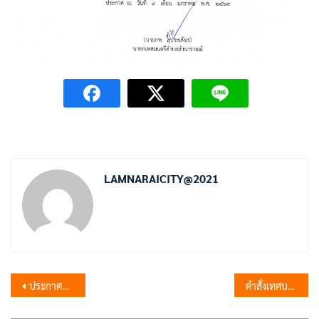
LAMNARAICITY@2021
แนะแนว
ประกาศผู้ชนะการเสนอราคา ซื้อวัสดุคอมพิวเตอร์ โดยวิธีเฉพาะเจาะจง
คำสั่งเทศบาลตำบลลำนารายณ์ เรื่อง แต่งตั้งคณะทำงานขับเคลื่อนจริยธรรม ประจำปีงบประมาณ พ.ศ. 2569
เรื่อง