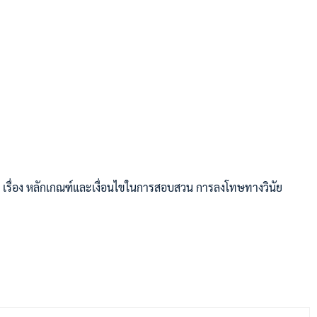
รื่อง หลักเกณฑ์และเงื่อนไขในการสอบสวน การลงโทษทางวินัย