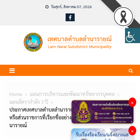
Skip
วันศุกร์, สิงหาคม 07, 2026
to
content
Home
แผนการบริหารและพัฒนาทรัพยากรบุคคล
แผนอัตรากำลัง 3 ปี
×
ประกาศเทศบาลตำบลลำนารายณ์ เรื่อง กำหนดกอง สำนัก
หรือส่วนราชการที่เรียกชื่ออย่างอื่นของเทศบาลตำบลลำ
นารายณ์
×