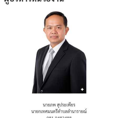
นายภพ สุประเพียร
นายกเทศมนตรีตำบลลำนารายณ์
081-9482488