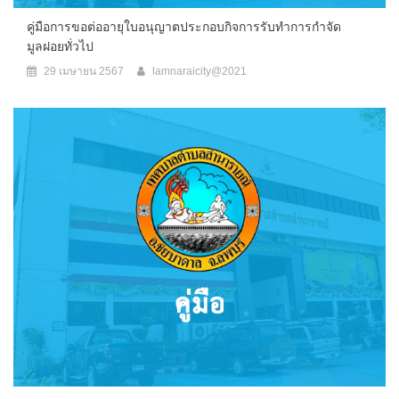
คู่มือการขอต่ออายุใบอนุญาตประกอบกิจการรับทำการกำจัด
มูลฝอยทั่วไป
29 เมษายน 2567
lamnaraicity@2021