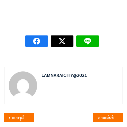
LAMNARAICITY@2021
แนะแนว
มอบวุฒิบัตรผู้สำเร็จการฝึกอบรมอาสาสมัครป้องกันภัยฝ่ายพลเรือน (อปพร.) หลักสูตรทบทวน
งานแผ่นดินสมเด็จพระนารายณ์มหาราช ประจำปี 2567