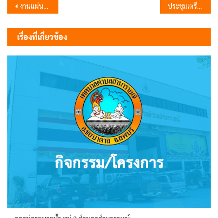
แนะแนว
งานแผ่นดินสมเด็จพระนารายณ์มหาราช ประจำปี 2567
ประชุมเตรียมความพร้อมเลือกกรรมการชุมชน
เรื่อง
เรื่องที่เกี่ยวข้อง