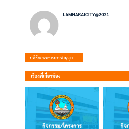
LAMNARAICITY@2021
แนะแนว
พิธีขอพระบรมราชานุญาตจัดงานแผ่นดินสมเด็จพระนารายณ์มหาราช
เรื่อง
เรื่องที่เกี่ยวข้อง