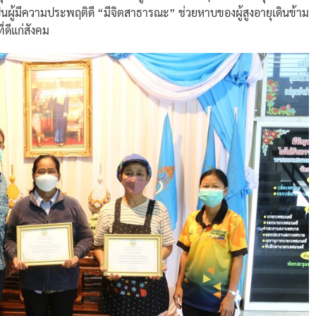
็นผู้มีความประพฤติดี “มีจิตสาธารณะ” ช่วยหาบของผู้สูงอายุเดินข้าม
่ดีแก่สังคม