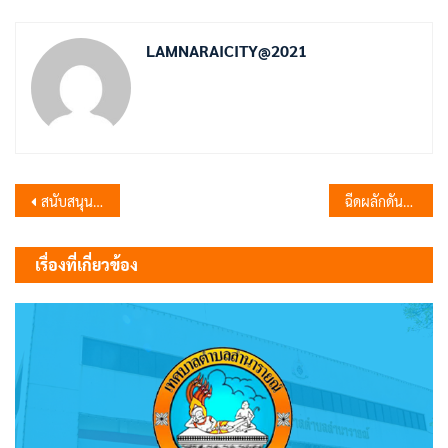
LAMNARAICITY@2021
แนะแนว
สนับสนุนเจ้าหน้าที่ให้ความรู้การดับเพลิงเบื้องต้น และการอพยพหนีไฟ
ฉีดผลักดันน้ำแรงดันสูง ท่อระบายน้ำที่มีสิ่งปฏิกูลอุดตัน
เรื่อง
เรื่องที่เกี่ยวข้อง