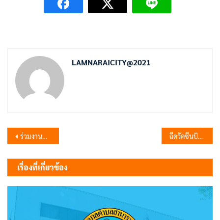
LAMNARAICITY@2021
แนะแนว
ร่วมงานทอดผ้าป่าสามัคคีชมรมผู้สูงอายุ
ฉีดวัคซีนป้องกันโรคพิษสุนัขบ้า ชุมชนนารายณ์เจริญ หมู่ 6 ลำนารายณ์
เรื่อง
เรื่องที่เกี่ยวข้อง