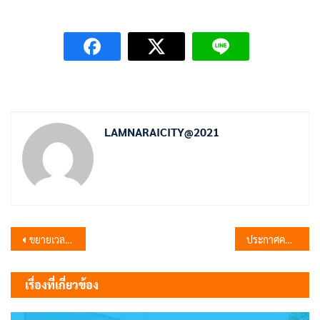
LAMNARAICITY@2021
แนะแนว
ขยายเวลารับสมัครนักเรียนโรงเรียนผู้สูงอายุเทศบาลตำบลลำนารายณ์
ประกาศคณะกรรมการพนักงานเทศบาลจังหวัดลพบุรี เรื่อง หลักเกณฑ์ เงื่อนไข และวิธีการ กำหนดเงินประโยชน์ตอบแทนอื่นเป็นกรณีพิเศษอันมีลักษณะเป็นเงินรางวัลประจำปี สำหรับพนักงานเทศบาล ลูกจ้าง และพนักงานจ้างของเทศบาล (ฉบับที่ 2) พ.ศ. 2566
เรื่อง
เรื่องที่เกี่ยวข้อง