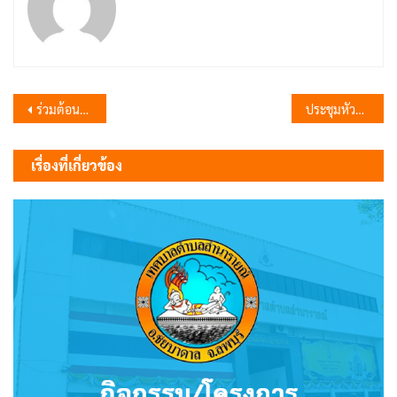
แนะแนว
ร่วมต้อนรับคณะอัญเชิญคนโทน้ำพระพุทธมนต์ศักดิ์สิทธิ์
ประชุมหัวหน้าส่วนเทศบาล
เรื่อง
เรื่องที่เกี่ยวข้อง