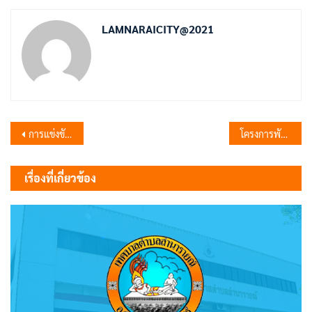
LAMNARAICITY@2021
แนะแนว
การแข่งขันกีฬาฟุตบอล 8 คน “เยาวชนลำนารายณ์ คัพ” ครั้งที่ 2 ประจำปี 2567
โครงการพัฒนาประสิทธิภาพพนักงานเทศบาลและพนักงานจ้างป้องกันและบรรเทาสาธารณภัย ประจำปีงบประมาณ 2567
เรื่อง
เรื่องที่เกี่ยวข้อง