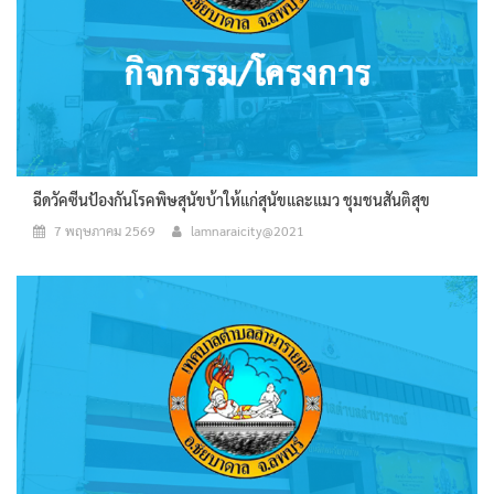
ฉีดวัคซีนป้องกันโรคพิษสุนัขบ้าให้แก่สุนัขและแมว ชุมชนสันติสุข
7 พฤษภาคม 2569
lamnaraicity@2021