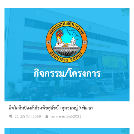
ฉีดวัคซีนป้องกันโรคพิษสุนัขบ้า ชุมชนหมู่ 9 พัฒนา
21 เมษายน 2568
lamnaraicity@2021