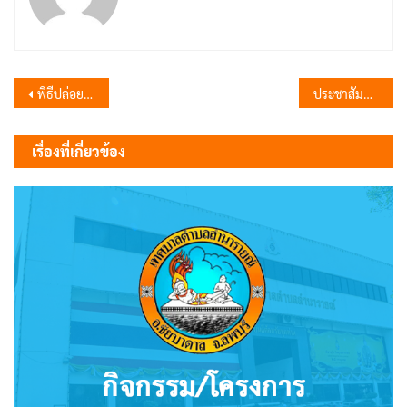
แนะแนว
พิธีปล่อยแถวระดมกวาดล้างอาชญากรรม
ประชาสัมพันธ์การประชุมสภาเทศบาลตำบลลำนารายณ์ สมัยสามัญ สมัยที่ 4 ประจำปี พ.ศ. 2567
เรื่อง
เรื่องที่เกี่ยวข้อง