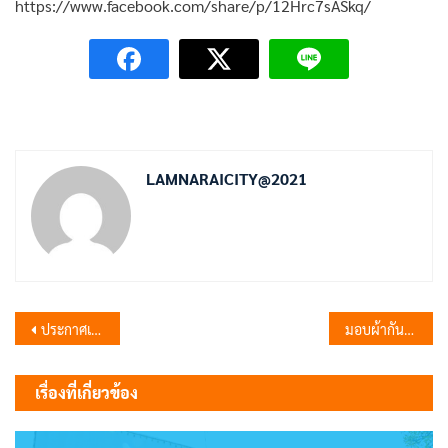
https://www.facebook.com/share/p/12Hrc7sASkq/
LAMNARAICITY@2021
แนะแนว
ประกาศเทศบาลตำบลลำนารายณ์ เรื่อง ประกวดราคาจ้างก่อสร้างโครงการปรับปรุงถนน คสล พร้อมวางท่อระบายน้ำและบ่อพัก คสล ซอยสุระนารายณ์ 1/3 (หมู่บ้าน สพ.รุ่งโรจน์ธานี) หมู่ที่ 1 ตำบลลำนารายณ์ อำเภอชัยบาดาล จังหวัดลพบุรี ด้วยวิธีประกวดราคาอิเล็กทรอนิกส์ (e-bidding)
มอบผ้ากันเปื้อนพร้อมหมวกให้แก่ผู้ประกอบการร้านอาหาร ที่เข้าร่วมงาน “มหกรรมอาหารสะอาด รสชาติอร่อย ไร้แอลกอฮอล์ ครั้งที่ 16”
เรื่อง
เรื่องที่เกี่ยวข้อง