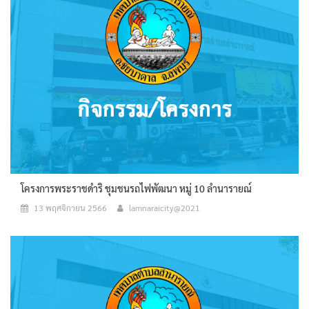
โครงการพระราชดำริ ชุมชนรถไฟพัฒนา หมู่ 10 ลำนารายณ์
13 พฤศจิกายน 2566
lamnaraicity@2021