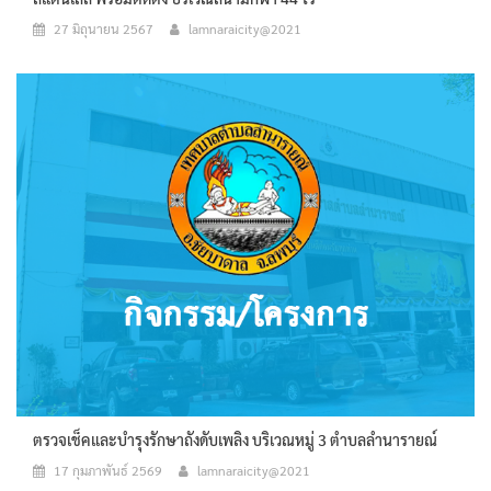
27 มิถุนายน 2567
lamnaraicity@2021
ตรวจเช็คและบำรุงรักษาถังดับเพลิง บริเวณหมู่ 3 ตำบลลำนารายณ์
17 กุมภาพันธ์ 2569
lamnaraicity@2021