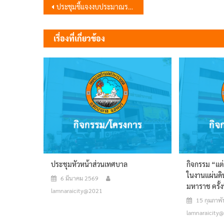
แนะแนว
ประชุมชี้แจงงบประมาณรายจ่ายประจำปีงบประมาณ พ.ศ.2569
เรื่อง
เรื่องที่เกี่ยวข้อง
ประชุมหัวหน้าส่วนเทศบาล
กิจกรรม “แต
ในงานแผ่นด
6 มีนาคม 2569
มหาราช ครั้ง
lamnaraicity@2021
15 กุมภาพั
lamnaraicity