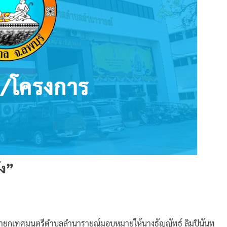
ัง”
 นายกเทศมนตรีตำบลลำนารายณ์มอบหมายให้นางธัญญัทธ์ ลิมปินันท