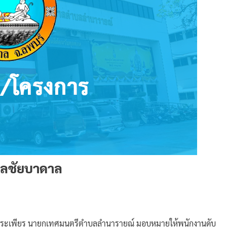
าลชัยบาดาล
สุประเพียร นายกเทศมนตรีตำบลลำนารายณ์ มอบหมายให้พนักงานดับ