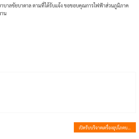
งพยาบาลชัยบาดาล ตามที่ได้รับแจ้ง ขอขอบคุณการไฟฟ้าส่วนภูมิภาค
ิงาน
เปิดรับบริจาคเครื่องอุปโภคบริโภค ช่วยเหลือผู้ได้รับผลกระทบจากสถานการณ์ชายแดนไทย – กัมพูชา”