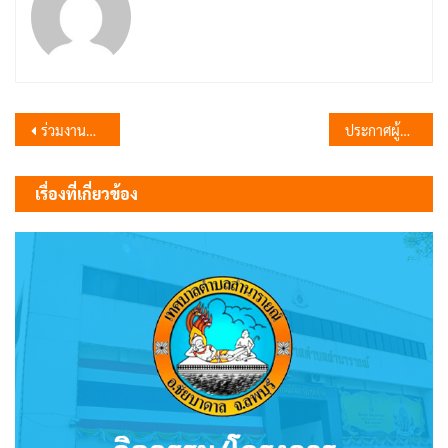
แนะแนว
ร่วมงานแถลงข่าวการจัดงานประเพณีลอยกระทง ประจำปี 2568
ประกาศผู้ชนะการเสนอราคาซื้ออาหารเสริม (นม) แบบ พาสเจอร์ไรส์ ชนิดถุง ขนาด 200 มิลลิลิตร ช่วงเปิดภาคเรียน และแบบ ยูเอชที ชนิดกล่อง ขนาด 200 มิลลิลิตร ช่วงปิดภาคเรียน ให้กับเด็กนักเรียนภาคเรียนที่ 2 ประจำปีการศึกษา 2568 โดยวิธีเฉพาะเจาะจง
เรื่อง
เรื่องที่เกี่ยวข้อง