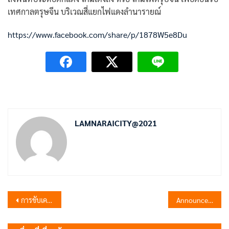
เทศกาลตรุษจีน บริเวณสี่แยกไฟแดงลำนารายณ์
https://www.facebook.com/share/p/1878W5e8Du
LAMNARAICITY@2021
แนะแนว
การขับเคลื่อนแผนปฏิบัติการเชิงกลยุทธ์แนวใหม่ RE-X-RAYโครงการถังขยะเปียก ลดโลกร้อน ตามนโยบายกระทรวงมหาดไทย
Announcement of Lamnarai Subdistruct Municipality Subject : Policy of not accepting neither gifts nor profits from performing duties (No Gift Policy) Fiscal year 2026
เรื่อง