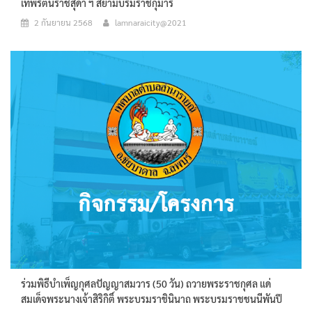
เทพรัตนราชสุดา ฯ สยามบรมราชกุมารี
2 กันยายน 2568
lamnaraicity@2021
ร่วมพิธีบำเพ็ญกุศลปัญญาสมวาร (50 วัน) ถวายพระราชกุศล แด่
สมเด็จพระนางเจ้าสิริกิติ์ พระบรมราชินินาถ พระบรมราชชนนีพันปี