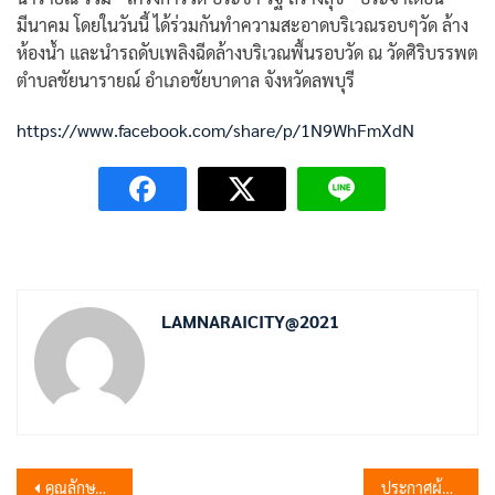
มีนาคม โดยในวันนี้ ได้ร่วมกันทำความสะอาดบริเวณรอบๆวัด ล้าง
ห้องน้ำ และนำรถดับเพลิงฉีดล้างบริเวณพื้นรอบวัด ณ วัดศิริบรรพต
ตำบลชัยนารายณ์ อำเภอชัยบาดาล จังหวัดลพบุรี
https://www.facebook.com/share/p/1N9WhFmXdN
LAMNARAICITY@2021
แนะแนว
คุณลักษณะและราคากลางจัดซื้อครุภัณฑ์งานบ้านงานครัว จำนวน 2 รายการ เทศบาลตำบลลำนารายณ์ อำเภอชัยบาดาล จังหวัดลพบุรี
ประกาศผู้ชนะการเสนอราคาจ้างเหมาซ่อมแซมกล้องถ่ายภาพนิ่ง เลขรหัสพัสดุ 452 58 0014 โดยวิธีเฉพาะเจาะจง