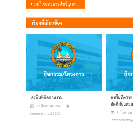
แนะแนว
รดน้ำขอพรนายจำเริญ สละชีพ นายกเทศมนตรีเมืองลพบุรี เนื่องในประเพณีสงกรานต์ ประจำปี 2569
เรื่อง
เรื่องที่เกี่ยวข้อง
ลงพื้นที่ติดตามงาน
ลงพื้นที่ตร
อัคคีภัยและ
22 สิงหาคม 2567
9 กันยายน
lamnaraicity@2021
lamnaraicity