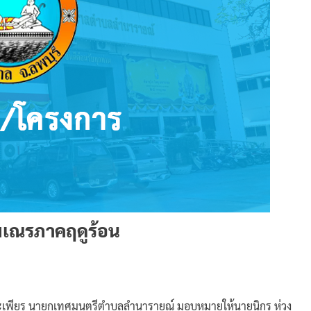
มเณรภาคฤดูร้อน
ุประเพียร นายกเทศมนตรีตำบลลำนารายณ์ มอบหมายให้นายนิกร ห่วง