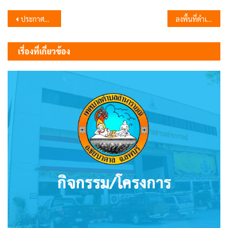
แนะแนว
ประกาศผู้ชนะการเสนอราคา จ้างเหมาล้างทำความสะอาดและซ่อมแซมเครื่องปรับอากาศ จำนวน 2 รายการ โดยวิธีเฉพาะเจาะจง
ลงพื้นที่ดำเนินการตัดหญ้า นำรถไถแชมป์ฟาร์มเข้าดันกิ่งไม้ และลอกท่อระบายน้ำ บริเวณหมู่บ้านบุญส่งเก่า หมู่ 8 ตำบลลำนารายณ์
เรื่อง
เรื่องที่เกี่ยวข้อง