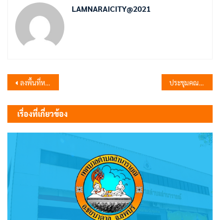
LAMNARAICITY@2021
แนะแนว
ลงพื้นที่หารือและแลกเปลี่ยนข้อมูลเกี่ยวกับแนวทางการเฝ้าระวังอุบัติเหตุบริเวณจุดตัดทางรถไฟ
ประชุมคณะกรรมการสถานศึกษาโรงเรียนอนุบาลเทศบาลตำบลลำนารายณ์ และประชุมคณะกรรมการศูนย์พัฒนาเด็กเล็กเทิดไท้องค์ราชันเทศบาลตำบลลำนารายณ์
เรื่อง
เรื่องที่เกี่ยวข้อง