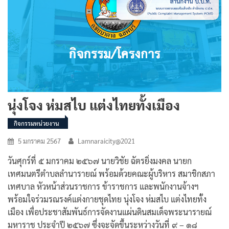
นุ่งโจง ห่มสไบ แต่งไทยทั้งเมือง
กิจกรรมหน่วยงาน
5 มกราคม 2567
Lamnaraicity@2021
วันศุกร์ที่ ๕ มกราคม ๒๕๖๗ นายวิชัย ฉัตรยิ่งมงคล นายก
เทศมนตรีตำบลลำนารายณ์ พร้อมด้วยคณะผู้บริหาร สมาชิกสภา
เทศบาล หัวหน้าส่วนราชการ ข้าราชการ และพนักงานจ้างฯ
พร้อมใจร่วมรณรงค์แต่งกายชุดไทย นุ่งโจง ห่มสไบ แต่งไทยทั้ง
เมือง เพื่อประชาสัมพันธ์การจัดงานแผ่นดินสมเด็จพระนารายณ์
มหาราช ประจำปี ๒๕๖๗ ซึ่งจะจัดขึ้นระหว่างวันที่ ๙ – ๑๘