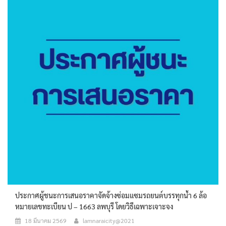
ประกาศผู้ชนะการเสนอราคาจัดจ้างซ่อมแซมรถยนต์บรรทุกน้ำ 6 ล้อ
หมายเลขทะเบียน ป – 1663 ลพบุรี โดยวิธีเฉพาะเจาะจง
18 มีนาคม 2569
lamnaraicity@2021