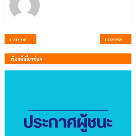
แนะแนว
ประกาศผู้ชนะการเสนอราคาซื้อครุภัณฑ์สำนักงานเป็นผ้าม่านพร้อมอุปกรณ์และติดตั้งจำนวน 3 ห้อง โดยวิธีเฉพาะเจาะจง
ประกาศเทศบาลตำบลลำนารายณ์เรื่อง ผลการสอบคัดเลือกเพื่อแต่งตั้งพนักงานเทศบาลสายงานประเภททั่วไปให้ดำรงตำแหน่งสายงานประเภทวิชาการ ในตำแหน่ง นักวิชาการศึกษา ระดับปฏิบัติการ
เรื่อง
เรื่องที่เกี่ยวข้อง