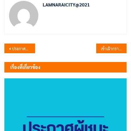
LAMNARAICITY@2021
แนะแนว
ประกาศผู้ชนะการเสนอราคา จ้างเหมาซ่อมแซมมอเตอร์ปั้มน้ำสนามกีฬาเทศบาลตำบลลำนารายณ์ แห่งที่ 2 (หน้าโรงพยาบาลชัยบาดาล) ม.5 ต.ลำนารายณ์ โดยวิธีเฉพาะเจาะจง
เข้าเฝ้ากราบถวายบังคมพระบรมศพ สมเด็จพระนางเจ้าสิริกิติ์ พระบรมราชินีนาถ พระบรมราชชนนีพันปีหลวง
เรื่อง
เรื่องที่เกี่ยวข้อง