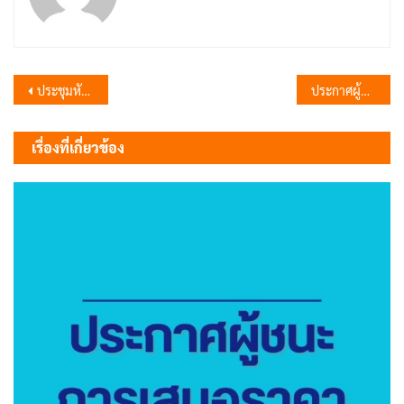
แนะแนว
ประชุมหัวหน้าส่วนเทศบาลฯ
ประกาศผู้ชนะการเสนอราคาจัดซื้อวัสดุไฟฟ้าและวิทยุ จำนวน 20 รายการ โดยวิธีเฉพาะเจาะจง
เรื่อง
เรื่องที่เกี่ยวข้อง