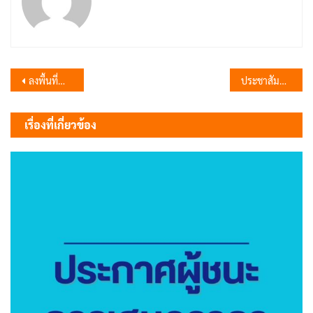
แนะแนว
ลงพื้นที่ดำเนินการนำถังน้ำไปวางตามจุดต่าง ๆ เพื่อใช้ในการรดน้ำต้นไม้ บริเวณสนามกีฬาการรถไฟฯ 44 ไร่
ประชาสัมพันธ์การประชุมสภาเทศบาลตำบลลำนารายณ์ สมัยสามัญ สมัยแรก ประจำปี พ.ศ. 2569
เรื่อง
เรื่องที่เกี่ยวข้อง