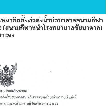
หมาติดตั้งท่อส่งน้ำบ่อบาดาลสนามกีฬา
 2 (สนามกีฬาหน้าโรงพยาบาลชัยบาดาล)
จาะจง