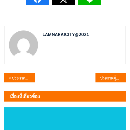
LAMNARAICITY@2021
แนะแนว
ประกาศผู้ชนะการเสนอราคา จ้างติดตั้งเวทีและเครื่องเสียง โครงการส่งเสริมการออกกำลังกาย รวมพลคนรักสุขภาพ ประจำปีงบประมาณ 2569 จำนวน 1 งาน โดยวิธีเฉพาะเจาะจง
ประกาศผู้ชนะการเสนอราคา จ้างโครงการปรับปรุงถนนแอสฟัลท์เป็นถนน คสล. ซอยสุระนารายณ์ 3 ซ้าย 2 (บ้านปลัดตู่) หมู่ที่ 10 ตำบลลำนารายณ์ อำเภอชัยบาดาล จังหวัดลพบุรี โดยวิธีเฉพาะเจาะจง
เรื่อง
เรื่องที่เกี่ยวข้อง