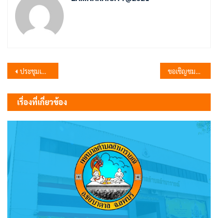
แนะแนว
ประชุมเตรียมงาน เดิน-วิ่ง โต้ลมหนาว
ขอเชิญชมการแข่งขันกีฬาฟุตบอล 8 คน “เยาวชนลำนารายณ์ คัพ” ครั้งที่ 1 ประจำปี 2566
เรื่อง
เรื่องที่เกี่ยวข้อง