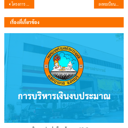
แนะแนว
โครงการ “อบรมทักษะกีฬาขั้นพื้นฐาน” ประจำปี 2567
ลงทะเบียน “บัตรประชาชนใบเดียวรักษาทุกที่”
เรื่อง
เรื่องที่เกี่ยวข้อง