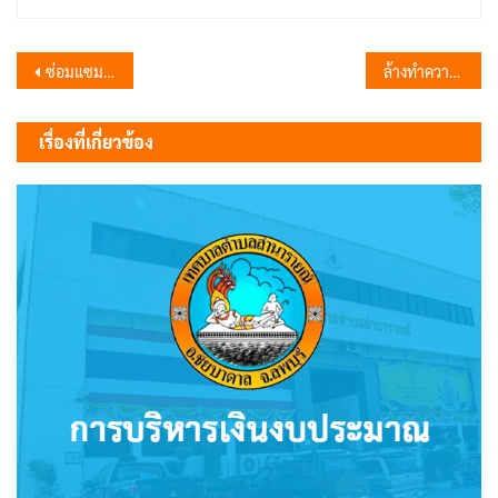
แนะแนว
ซ่อมแซมถนน และปรับปรุงภูมิทัศน์ ซอยอู่ติ่ง หมู่ 1 ชัยนารายณ์
ล้างทำความสะอาดฟุตบาทสี่แยกตลาดลำนารายณ์
เรื่อง
เรื่องที่เกี่ยวข้อง