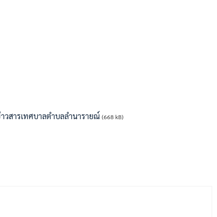
มูลข่าวสารเทศบาลตำบลลำนารายณ์
(668 kB)