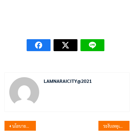
LAMNARAICITY@2021
แนะแนว
นโยบายและกลยุทธ์ด้านการบริหารและพัฒนาทรัพยากรบุคคล ของเทศบาลตำบลลำนารายณ์ ประจำปีงบประมาณ พ.ศ. 2568
ระงับเหตุเพลิงไหม้ห้องเครื่องยนต์รถพ่วง