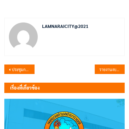
LAMNARAICITY@2021
แนะแนว
ประชุมการจัดทำผังเมือง
รายงานงบการเงิน งวดประจำเดือน ตุลาคม – ธันวาคม 2566
เรื่อง
เรื่องที่เกี่ยวข้อง