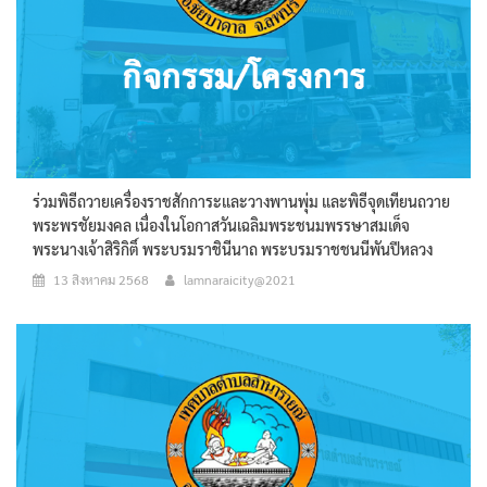
ร่วมพิธีถวายเครื่องราชสักการะและวางพานพุ่ม และพิธีจุดเทียนถวาย
พระพรชัยมงคล เนื่องในโอกาสวันเฉลิมพระชนมพรรษาสมเด็จ
พระนางเจ้าสิริกิติ์ พระบรมราชินีนาถ พระบรมราชชนนีพันปีหลวง
13 สิงหาคม 2568
lamnaraicity@2021