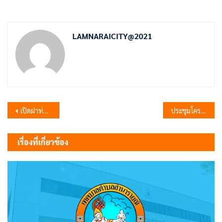
LAMNARAICITY@2021
แนะแนว
เปิดฝาท่อระบายน้ำตรวจสอบดูสิ่งปฏิกูล
ประชุมโครงการพระราชดำริ
เรื่อง
เรื่องที่เกี่ยวข้อง