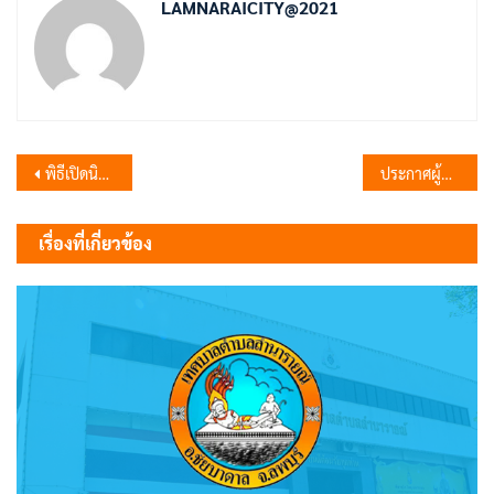
LAMNARAICITY@2021
แนะแนว
พิธีเปิดนิทรรศการ “มหกรรมวิชาการชัยบาดาลวิทยา OPEN HOUSE 68”
ประกาศผู้ชนะการเสนอราคา ซื้อวัสดุไฟฟ้าและวิทยุ จำนวน 8 รายการ โดยวิธีเฉพาะเจาะจง
เรื่อง
เรื่องที่เกี่ยวข้อง