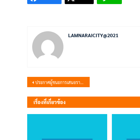
LAMNARAICITY@2021
แนะแนว
ประกาศผู้ชนะการเสนอราคาจ้างโครงการก่อสร้างถนน คสล. ซอยสระบุรี – หล่มสัก 1 ซ้าย 1 (บ้านนายคำพันธ์ เกษมสุข) หมู่ที่ 1 ตำบลชัยนารายณ์ อำเภอชัยบาดาล จังหวัดลพบุรี โดยวิธีเฉพาะเจาะจง
เรื่อง
เรื่องที่เกี่ยวข้อง