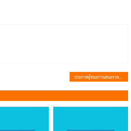
ประกาศผู้ชนะการเสนอราคา จ้างซ่อมแซมรถขยะ หมายเลขทะเบียน 83-2843 ลพบุรี โดยวิธีเฉพาะเจาะจง