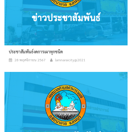
ประชาสัมพันธ์งดการเผาทุกชนิด
28 พฤศจิกายน 2567
lamnaraicity@2021