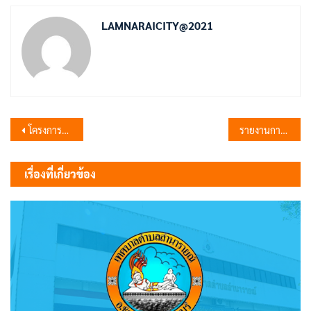
LAMNARAICITY@2021
แนะแนว
โครงการอบรมป้องกันและแก้ไขปัญหายาเสพติด
รายงานการประชุมสภาเทศบาลตำบลำนารายณ์ สมัยวิสามัญ สมัยที่ 1 ประจำปี พ.ศ. 2567
เรื่อง
เรื่องที่เกี่ยวข้อง